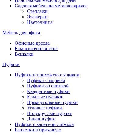
Пластиковая мебель для дачи
Садовая мебель на металлокаркасе
Стеллажи
Этажерки
Цветочница
Мебель для офиса
Офисные кресла
Компьютерный стол
Вешалки
Пуфики
Пуфики в прихожую с ящиком
Пуфики с ящиком
Пуфики со спинкой
Квадратные пуфики
Круглые пуфики
Прямоугольные пуфики
Угловые пуфики
Полукруглые пуфики
Диван пуфик
Пуфики с каретной стяжкой
Банкетки в прихожую