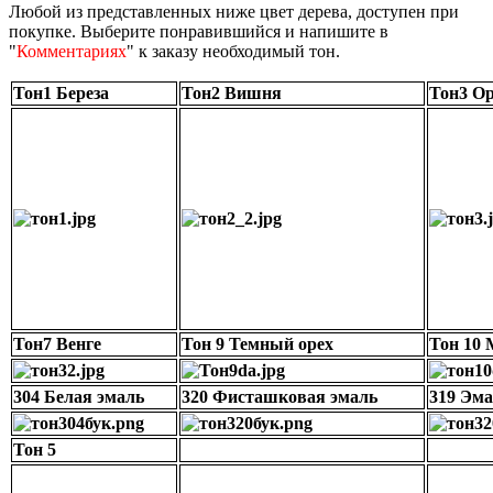
Любой из представленных ниже цвет дерева, доступен при
покупке. Выберите понравившийся и напишите в
"
Комментариях
" к заказу необходимый тон.
Тон1 Береза
Тон2 Вишня
Тон3 О
Тон7 Венге
Тон 9 Темный орех
Тон 10 
304 Белая эмаль
320 Фисташковая эмаль
319 Эма
Тон 5