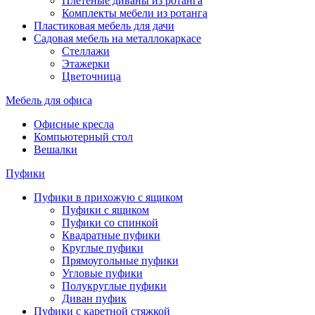
Плетеные диваны из ротанга
Комплекты мебели из ротанга
Пластиковая мебель для дачи
Садовая мебель на металлокаркасе
Стеллажи
Этажерки
Цветочница
Мебель для офиса
Офисные кресла
Компьютерный стол
Вешалки
Пуфики
Пуфики в прихожую с ящиком
Пуфики с ящиком
Пуфики со спинкой
Квадратные пуфики
Круглые пуфики
Прямоугольные пуфики
Угловые пуфики
Полукруглые пуфики
Диван пуфик
Пуфики с каретной стяжкой