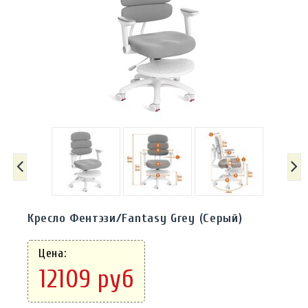
Кресло Фентэзи/Fantasy Grey (Cерый)
Цена:
12109 руб