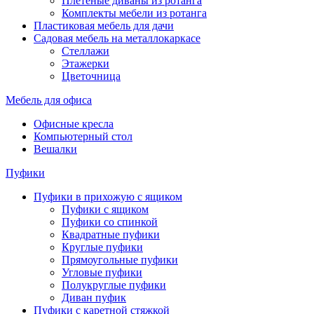
Плетеные диваны из ротанга
Комплекты мебели из ротанга
Пластиковая мебель для дачи
Садовая мебель на металлокаркасе
Стеллажи
Этажерки
Цветочница
Мебель для офиса
Офисные кресла
Компьютерный стол
Вешалки
Пуфики
Пуфики в прихожую с ящиком
Пуфики с ящиком
Пуфики со спинкой
Квадратные пуфики
Круглые пуфики
Прямоугольные пуфики
Угловые пуфики
Полукруглые пуфики
Диван пуфик
Пуфики с каретной стяжкой