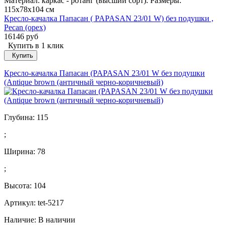
Материал: каркас - ротанг (высший сорт). Размеры:
115х78х104 см
Кресло-качалка Папасан ( PAPASAN 23/01 W) без подушки ,
Pecan (орех)
16146 руб
Купить в 1 клик
Купить
Кресло-качалка Папасан (PAPASAN 23/01 W без подушки
(Antique brown (античный черно-коричневый)
Глубина:
115
;
Ширина:
78
;
Высота:
104
Артикул: tet-5217
Наличие:
В наличии