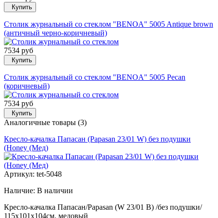
Купить
Столик журнальный со стеклом "BENOA" 5005 Antique brown
(античный черно-коричневый)
7534 руб
Купить
Столик журнальный со стеклом "BENOA" 5005 Pecan
(коричневый)
7534 руб
Купить
Аналогичные товары (3)
Кресло-качалка Папасан (Papasan 23/01 W) без подушки
(Honey (Мед)
Артикул: tet-5048
Наличие:
В наличии
Кресло-качалка Папасан/Papasan (W 23/01 B) /без подушки/
115х101х104см, медовый