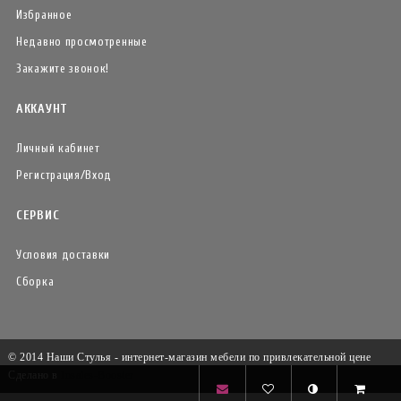
Избранное
Недавно просмотренные
Закажите звонок!
АККАУНТ
Личный кабинет
Регистрация/Вход
СЕРВИС
Условия доставки
Сборка
© 2014 Наши Стулья - интернет-магазин мебели по привлекательной цене
Сделано в
Insales-Booster