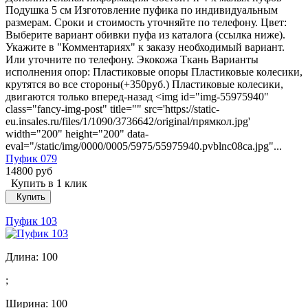
Подушка 5 см Изготовление пуфика по индивидуальным
размерам. Сроки и стоимость уточняйте по телефону. Цвет:
Выберите вариант обивки пуфа из каталога (ссылка ниже).
Укажите в "Комментариях" к заказу необходимый вариант.
Или уточните по телефону. Экокожа Ткань Варианты
исполнения опор: Пластиковые опоры Пластиковые колесики,
крутятся во все стороны(+350руб.) Пластиковые колесики,
двигаются только вперед-назад <img id="img-55975940"
class="fancy-img-post" title="" src='https://static-
eu.insales.ru/files/1/1090/3736642/original/прямкол.jpg'
width="200" height="200" data-
eval="/static/img/0000/0005/5975/55975940.pvblnc08ca.jpg"...
Пуфик 079
14800 руб
Купить в 1 клик
Купить
Пуфик 103
Длина:
100
;
Ширина:
100