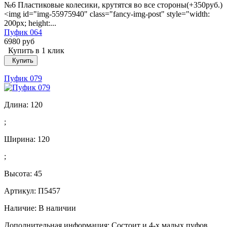
№6 Пластиковые колесики, крутятся во все стороны(+350руб.)
<img id="img-55975940" class="fancy-img-post" style="width:
200px; height:...
Пуфик 064
6980 руб
Купить в 1 клик
Купить
Пуфик 079
Длина:
120
;
Ширина:
120
;
Высота:
45
Артикул: П5457
Наличие:
В наличии
Дополнительная информация: Состоит и 4-х малых пуфов