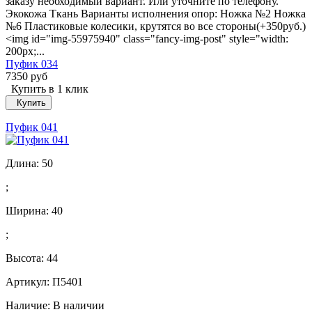
заказу необходимый вариант. Или уточните по телефону.
Экокожа Ткань Варианты исполнения опор: Ножка №2 Ножка
№6 Пластиковые колесики, крутятся во все стороны(+350руб.)
<img id="img-55975940" class="fancy-img-post" style="width:
200px;...
Пуфик 034
7350 руб
Купить в 1 клик
Купить
Пуфик 041
Длина:
50
;
Ширина:
40
;
Высота:
44
Артикул: П5401
Наличие:
В наличии