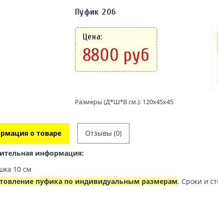
Пуфик 206
Цена:
8800 руб
Размеры (Д*Ш*В см.): 120х45х45
рмация о товаре
Отзывы (0)
ительная информация:
шка 10 см
товление пуфика по индивидуальным размерам
. Сроки и с