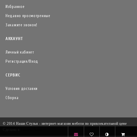
Избранное
Недавно просмотренные
Закажите звонок!
АККАУНТ
Личный кабинет
Регистрация/Вход
СЕРВИС
Условия доставки
Сборка
© 2014 Наши Стулья - интернет-магазин мебели по привлекательной цене
Сделано в
Insales-Booster