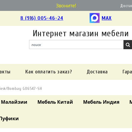
Звоните!
Доста
8 (916) 005-46-24
MAX
Интернет магазин мебели
акты
Как оплатить заказ?
Доставка
Гар
бей/Bombay G06547-SH
 Малайзии
Мебель Китай
Мебель Индия
Пуфики