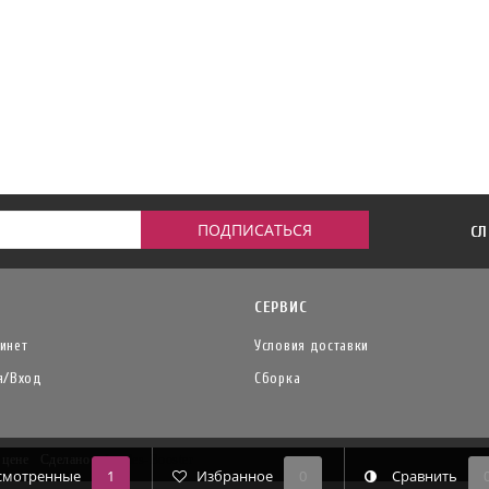
СЛ
СЕРВИС
инет
Условия доставки
я/Вход
Сборка
й цене
Сделано в
Insales-Booster
смотренные
1
Избранное
0
Сравнить