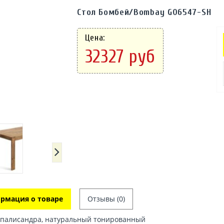
Стол Бомбей/Bombay G06547-SH
Цена:
32327 руб
рмация о товаре
Отзывы (0)
палисандра, натуральный тонированный