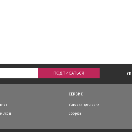
СЛ
СЕРВИС
инет
Условия доставки
я/Вход
Сборка