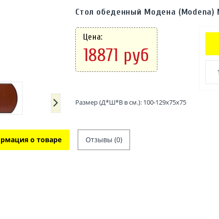
Стол обеденный Модена (Modena) 
Цена:
18871 руб
Размер (Д*Ш*В в см.): 100-129x75x75
рмация о товаре
Отзывы (0)