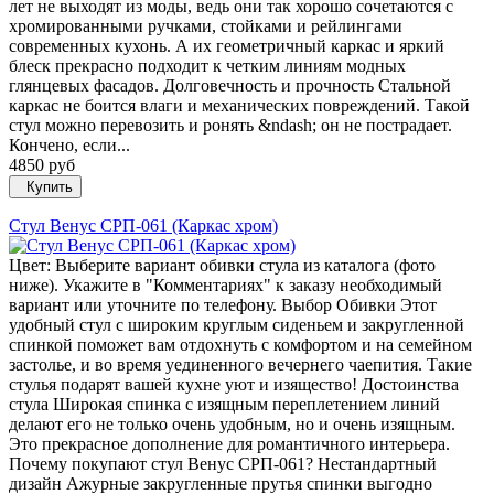
лет не выходят из моды, ведь они так хорошо сочетаются с
хромированными ручками, стойками и рейлингами
современных кухонь. А их геометричный каркас и яркий
блеск прекрасно подходит к четким линиям модных
глянцевых фасадов. Долговечность и прочность Стальной
каркас не боится влаги и механических повреждений. Такой
стул можно перевозить и ронять &ndash; он не пострадает.
Кончено, если...
4850 руб
Купить
Стул Венус СРП-061 (Каркас хром)
Цвет: Выберите вариант обивки стула из каталога (фото
ниже). Укажите в "Комментариях" к заказу необходимый
вариант или уточните по телефону. Выбор Обивки Этот
удобный стул с широким круглым сиденьем и закругленной
спинкой поможет вам отдохнуть с комфортом и на семейном
застолье, и во время уединенного вечернего чаепития. Такие
стулья подарят вашей кухне уют и изящество! Достоинства
стула Широкая спинка с изящным переплетением линий
делают его не только очень удобным, но и очень изящным.
Это прекрасное дополнение для романтичного интерьера.
Почему покупают стул Венус СРП-061? Нестандартный
дизайн Ажурные закругленные прутья спинки выгодно