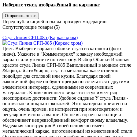
Наберите текст, изображённый на картинке
Перед публикацией отзывы проходят модерацию
Сопутствующие товары (5)
Стул Лилия СРП-085 (Каркас хром)
Цвет: Выберите вариант обивки стула из каталога (фото
ниже). Укажите в "Комментариях" к заказу необходимый
вариант или уточните по телефону. Выбор Обивки Изящная
красота стула Лилия СРП-085 Выполненный в модном стиле
&laquo;хай-тек&raquo; стул на металлокаркасе отлично
подойдет для столовой или кухни. Благодаря своей
лаконичной форме он будет прекрасно сочетаться с другими
элементами интерьера, сделанными из современных
материалов. Кроме внешнего вида этот стул имеет ряд
неоспоримых достоинств: Удобное сиденье У стула Лилия -
оно мягкое и покрыто экокожей. Этот материал приятен на
ощупь, очень прочен, не истирается при многократном и
регулярном использовании. Он не выгорает на солнце и
обеспечивает непревзойденный комфорт своему владельцу.
Надежная конструкция В своей основе он имеет
металлический каркас, изготовленный из качественной стали.
Он прослужит много лет и способен выдержать вес даже