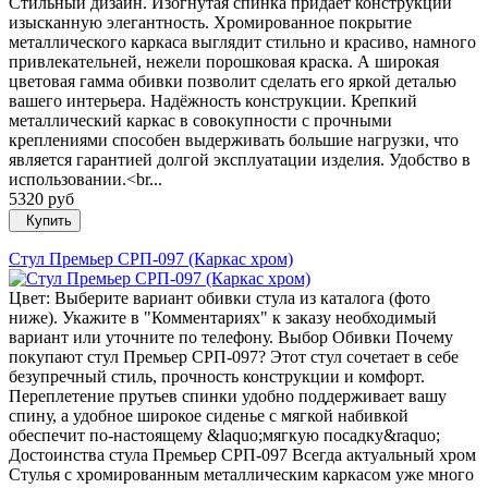
Стильный дизайн. Изогнутая спинка придаёт конструкции
изысканную элегантность. Хромированное покрытие
металлического каркаса выглядит стильно и красиво, намного
привлекательней, нежели порошковая краска. А широкая
цветовая гамма обивки позволит сделать его яркой деталью
вашего интерьера. Надёжность конструкции. Крепкий
металлический каркас в совокупности с прочными
креплениями способен выдерживать большие нагрузки, что
является гарантией долгой эксплуатации изделия. Удобство в
использовании.<br...
5320 руб
Купить
Стул Премьер СРП-097 (Каркас хром)
Цвет: Выберите вариант обивки стула из каталога (фото
ниже). Укажите в "Комментариях" к заказу необходимый
вариант или уточните по телефону. Выбор Обивки Почему
покупают стул Премьер СРП-097? Этот стул сочетает в себе
безупречный стиль, прочность конструкции и комфорт.
Переплетение прутьев спинки удобно поддерживает вашу
спину, а удобное широкое сиденье с мягкой набивкой
обеспечит по-настоящему &laquo;мягкую посадку&raquo;
Достоинства стула Премьер СРП-097 Всегда актуальный хром
Стулья с хромированным металлическим каркасом уже много