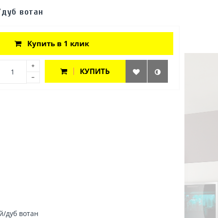
/дуб вотан
Купить в 1 клик
КУПИТЬ
й/дуб вотан