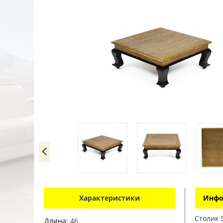
Характеристики
Инфо
Столик S
Длина:
46