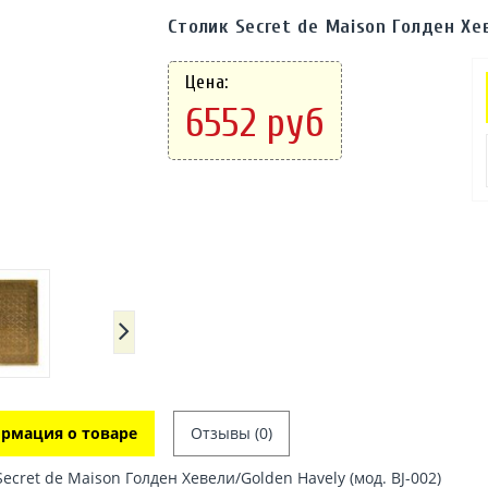
Столик Secret de Maison Голден Хе
Цена:
6552 руб
рмация о товаре
Отзывы (0)
ecret de Maison Голден Хевели/Golden Havely (мод. BJ-002)