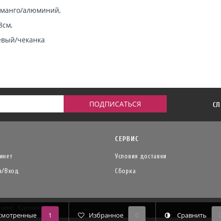
манго/алюминий,
8см,
евый/чеканка
СЛ
СЕРВИС
инет
Условия доставки
я/Вход
Сборка
й цене
Сделано в
Insales-Booster
смотренные
1
Избранное
0
Сравнить