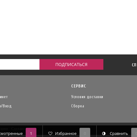
СЛ
СЕРВИС
инет
Условия доставки
я/Вход
Сборка
й цене
Сделано в
Insales-Booster
смотренные
1
Избранное
0
Сравнить