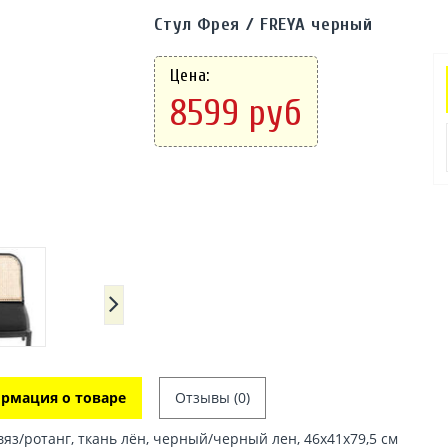
Стул Фрея / FREYA черный
Цена:
8599 руб
рмация о товаре
Отзывы (0)
вяз/ротанг, ткань лён, черный/черный лен, 46х41х79,5 см