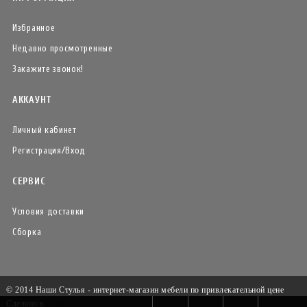
Избранное
Недавно просмотренные
Закажите звонок!
АККАУНТ
Личный кабинет
Регистрация/Вход
СЕРВИС
Условия доставки
Сборка
© 2014 Наши Стулья - интернет-магазин мебели по привлекательной цене
Сделано в
Insales-Booster