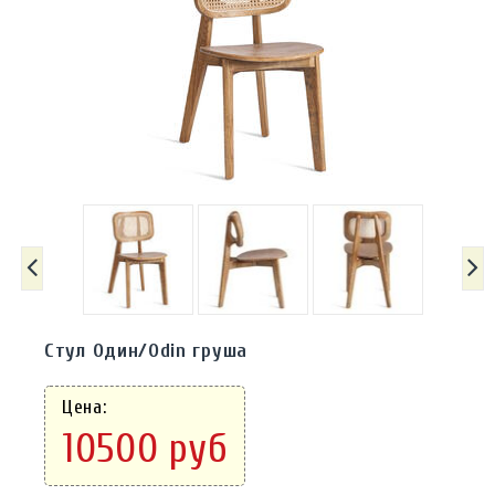
Стул Один/Odin груша
Цена:
10500 руб