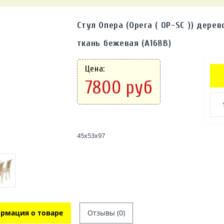
Стул Опера (Opera ( OP-SC )) дерево
ткань бежевая (A168B)
Цена:
7800 руб
45х53х97
рмация о товаре
Отзывы (0)