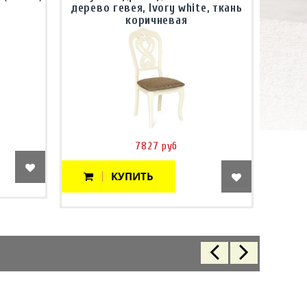
дерево гевея, Ivory white, ткань
коричневая
7827 руб
КУПИТЬ