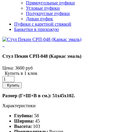
Прямоугольные пуфики
Угловые пуфики
Полукруглые пуфики
Диван пуфик
Пуфики с каретной стяжкой
Банкетки в прихожую
Стул Пекин СРП-048 (Каркас эмаль)
Цена:
3600 руб
Купить в 1 клик
Купить
Размер (Г×Ш×В в см.): 51x45x102.
Характеристики
Глубина:
58
Ширина:
45
Высота:
103
Производитель:
Россия