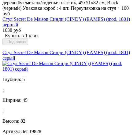
дерево бук/металл/сиденье пластик, 45x51x82 см, Black
(черный) Упаковка короб : 4 шт. Переупаковка на стул + 100
руб
Стул Secret De Maison Синди (CINDY) (EAMES) (mod. 1801)
черный
1638 руб
Купить в 1 клик
Под заказ
Стул Secret De Maison Синди (CINDY) (EAMES) (mod. 1801)
серый
Глубина:
51
;
Ширина:
45
;
Высота:
82
Артикул: tet-19828