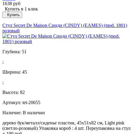
1638 руб
Купить в 1 клик
Купить
Стул Secret De Maison Синди (CINDY) (EAMES) (mod. 1801)
розовый
Глубина:
51
;
Ширина:
45
;
Высота:
82
Артикул: tet-20655
Наличие:
В наличии
дерево бук/металл/сиденье пластик, 45x51x82 см, Light pink
(светло-розовый) Упаковка короб : 4 шт. Переупаковка на стул
+ 100 руб