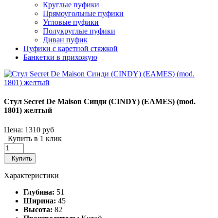
Круглые пуфики
Прямоугольные пуфики
Угловые пуфики
Полукруглые пуфики
Диван пуфик
Пуфики с каретной стяжкой
Банкетки в прихожую
Стул Secret De Maison Синди (CINDY) (EAMES) (mod.
1801) желтый
Цена:
1310 руб
Купить в 1 клик
Купить
Характеристики
Глубина:
51
Ширина:
45
Высота:
82