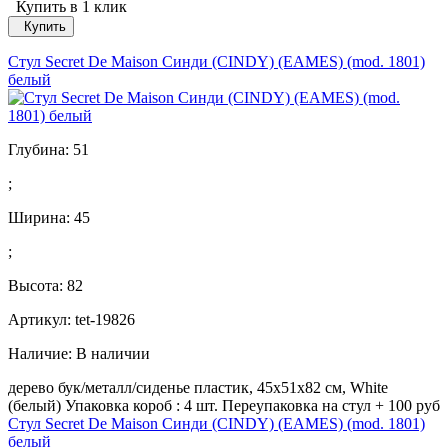
Купить в 1 клик
Купить
Стул Secret De Maison Синди (CINDY) (EAMES) (mod. 1801)
белый
Глубина:
51
;
Ширина:
45
;
Высота:
82
Артикул: tet-19826
Наличие:
В наличии
дерево бук/металл/сиденье пластик, 45x51x82 см, White
(белый) Упаковка короб : 4 шт. Переупаковка на стул + 100 руб
Стул Secret De Maison Синди (CINDY) (EAMES) (mod. 1801)
белый