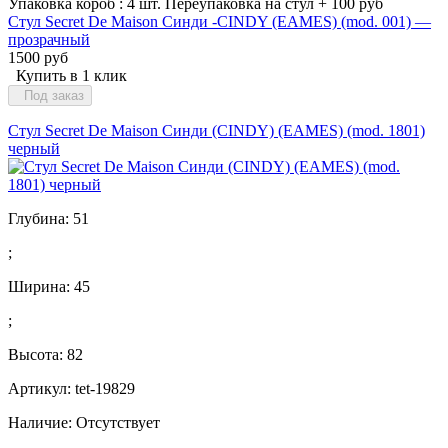
Упаковка короб : 4 шт. Переупаковка на стул + 100 руб
Стул Secret De Maison Синди -CINDY (EAMES) (mod. 001) —
прозрачный
1500 руб
Купить в 1 клик
Под заказ
Стул Secret De Maison Синди (CINDY) (EAMES) (mod. 1801)
черный
Глубина:
51
;
Ширина:
45
;
Высота:
82
Артикул: tet-19829
Наличие:
Отсутствует