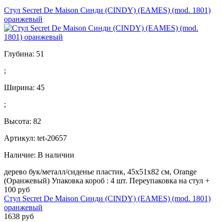
Стул Secret De Maison Синди (CINDY) (EAMES) (mod. 1801)
оранжевый
Глубина:
51
;
Ширина:
45
;
Высота:
82
Артикул: tet-20657
Наличие:
В наличии
дерево бук/металл/сиденье пластик, 45x51x82 см, Orange
(Оранжевый) Упаковка короб : 4 шт. Переупаковка на стул +
100 руб
Стул Secret De Maison Синди (CINDY) (EAMES) (mod. 1801)
оранжевый
1638 руб