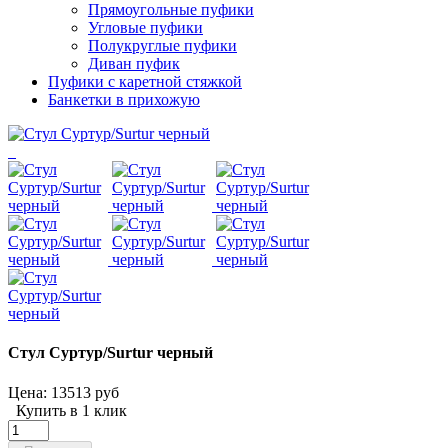
Прямоугольные пуфики
Угловые пуфики
Полукруглые пуфики
Диван пуфик
Пуфики с каретной стяжкой
Банкетки в прихожую
Стул Суртур/Surtur черный
Цена:
13513 руб
Купить в 1 клик