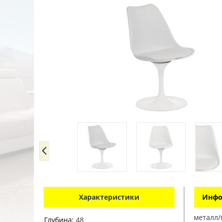
Характеристики
Инфо
металл/
Глубина:
48