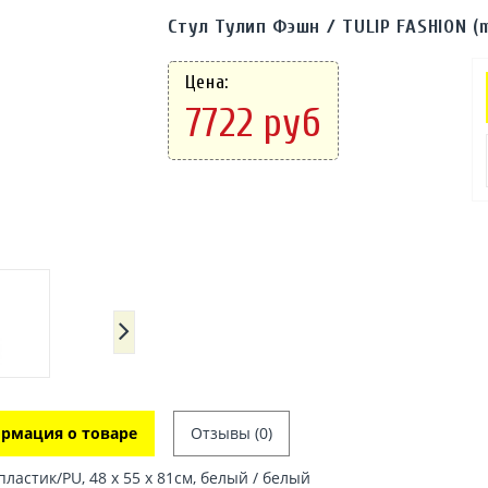
Стул Тулип Фэшн / TULIP FASHION (
Цена:
7722 руб
рмация о товаре
Отзывы (0)
пластик/PU, 48 x 55 x 81см, белый / белый