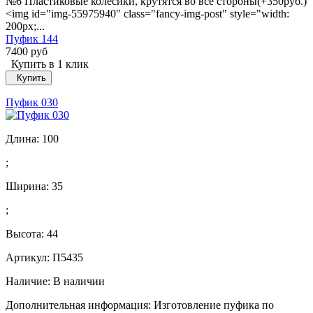
№6 Пластиковые колесики, крутятся во все стороны(+350руб.)
<img id="img-55975940" class="fancy-img-post" style="width:
200px;...
Пуфик 144
7400 руб
Купить в 1 клик
Купить
Пуфик 030
Длина:
100
;
Ширина:
35
;
Высота:
44
Артикул: П5435
Наличие:
В наличии
Дополнительная информация: Изготовление пуфика по